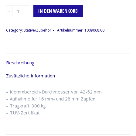
Barrel
IN DEN WARENKORB
Clamp,
Manfrotto
C350NBK
Category:
Stative/Zubehör
Artikelnummer:
1009068.00
Menge
Beschreibung
Zusätzliche Information
– Klemmbereich-Durchmesser von 42-52 mm
– Aufnahme für 16 mm- und 28 mm Zapfen
– Tragkraft: 300 kg
– TÜV-Zertifikat