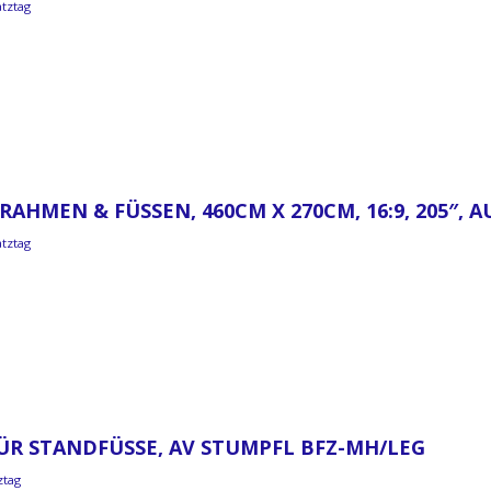
atztag
RAHMEN & FÜSSEN, 460CM X 270CM, 16:9, 205″,
atztag
R STANDFÜSSE, AV STUMPFL BFZ-MH/LEG
ztag