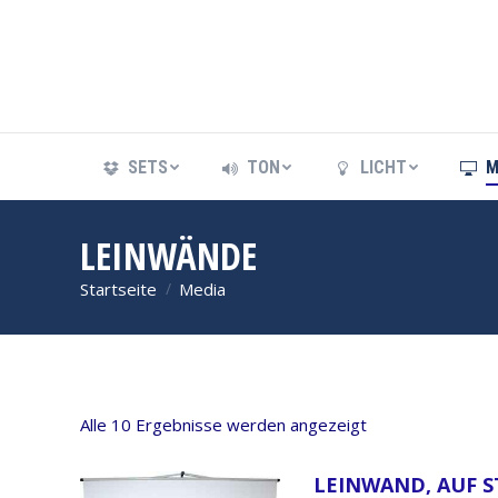
SETS
TON
LICHT
M
SETS
TON
LICHT
M
LEINWÄNDE
Startseite
Media
Sie befinden sich hier:
Alle 10 Ergebnisse werden angezeigt
LEINWAND, AUF ST