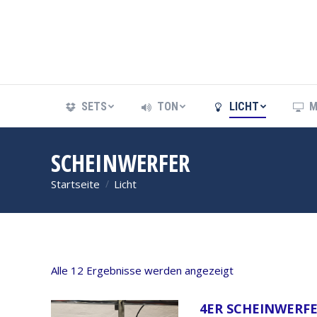
SETS
TON
LICHT
M
SETS
TON
LICHT
M
SCHEINWERFER
Startseite
Licht
Sie befinden sich hier:
Alle 12 Ergebnisse werden angezeigt
4ER SCHEINWERFE