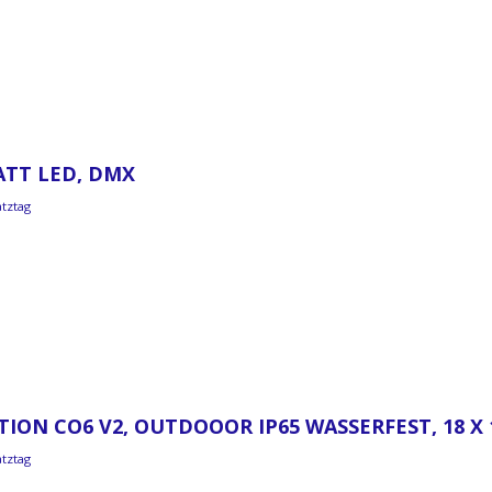
ATT LED, DMX
atztag
ITION CO6 V2, OUTDOOOR IP65 WASSERFEST, 18 
atztag