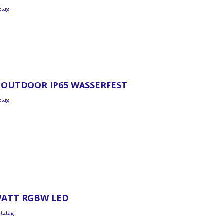
ztag
, OUTDOOR IP65 WASSERFEST
ztag
0WATT RGBW LED
atztag