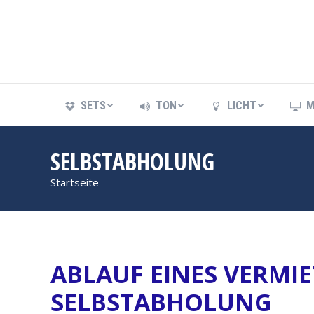
SETS
TON
LICHT
M
SETS
TON
LICHT
M
SELBSTABHOLUNG
Startseite
Sie befinden sich hier:
ABLAUF EINES VERMI
SELBSTABHOLUNG