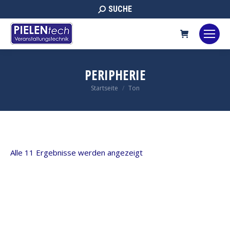
Search:
SUCHE
PERIPHERIE
Sie befinden sich hier:
Startseite
Ton
Alle 11 Ergebnisse werden angezeigt