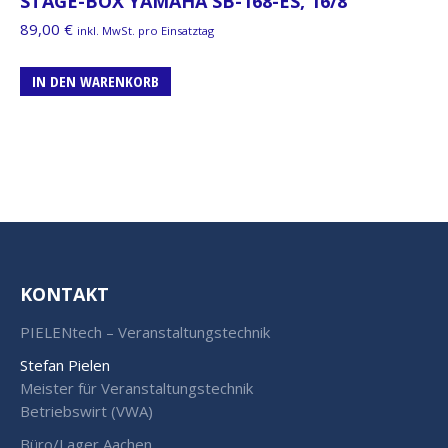
STAGE-BOX YAMAHA SB-168-ES, 16/8
89,00
€
inkl. MwSt. pro Einsatztag
IN DEN WARENKORB
KONTAKT
PIELENtech – Veranstaltungstechnik
Stefan Pielen
Meister für Veranstaltungstechnik
Betriebswirt (VWA)
Büro/Lager Aachen