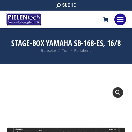
Search:
SUCHE
STAGE-BOX YAMAHA SB-168-ES, 16/8
Sie befinden sich hier:
Startseite
Ton
Peripherie