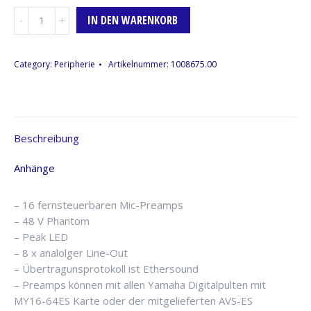
Stage-
IN DEN WARENKORB
Box
Yamaha
SB-
Category:
Peripherie
Artikelnummer:
1008675.00
168-
ES,
16/8
Menge
Beschreibung
Anhänge
– 16 fernsteuerbaren Mic-Preamps
– 48 V Phantom
– Peak LED
– 8 x analolger Line-Out
– Übertragunsprotokoll ist Ethersound
– Preamps können mit allen Yamaha Digitalpulten mit
MY16-64ES Karte oder der mitgelieferten AVS-ES