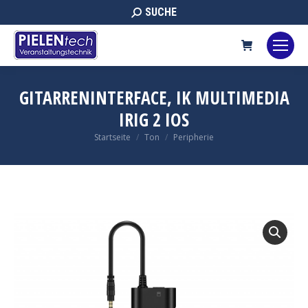
Search:
SUCHE
GITARRENINTERFACE, IK MULTIMEDIA
IRIG 2 IOS
Sie befinden sich hier:
Startseite
Ton
Peripherie