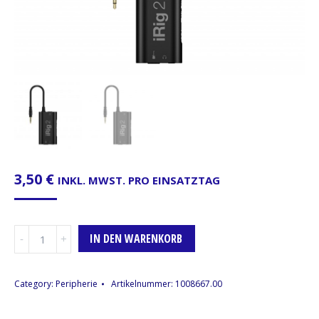
3,50
€
INKL. MWST. PRO EINSATZTAG
Gitarreninterface,
IN DEN WARENKORB
IK
Multimedia
iRig
Category:
Peripherie
Artikelnummer:
1008667.00
2
iOS