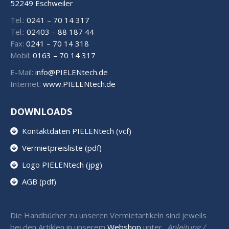
52249 Eschweiler
Tel.:
0241 – 70 14 317
Tel.:
02403 – 88 187 44
Fax:
0241 – 70 14 318
Mobil:
0163 – 70 14 317
E-Mail:
info@PIELENtech.de
Internet:
www.PIELENtech.de
DOWNLOADS
Kontaktdaten PIELENtech (vcf)
Vermietpreisliste (pdf)
Logo PIELENtech (jpg)
AGB (pdf)
Die Handbücher zu unseren Vermietartikeln sind jeweils
bei den Artiklen in unserem
Webshop
unter „
Anleitung /