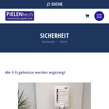
Search:
SUCHE
SICHERHEIT
Sie befinden sich hier:
Startseite
Event
Alle 9 Ergebnisse werden angezeigt