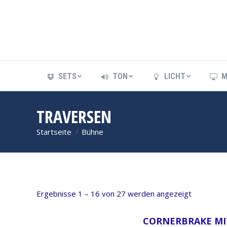
SETS
TON
LICHT
M
SETS
TON
LICHT
M
TRAVERSEN
Startseite
Bühne
Sie befinden sich hier:
Ergebnisse 1 – 16 von 27 werden angezeigt
CORNERBRAKE MIT