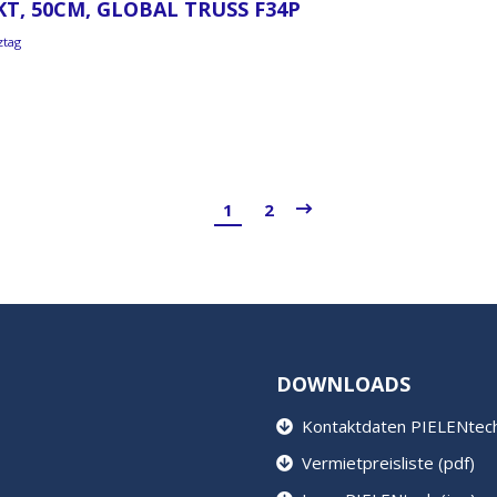
KT, 50CM, GLOBAL TRUSS F34P
ztag
1
2
DOWNLOADS
Kontaktdaten PIELENtech 
Vermietpreisliste (pdf)