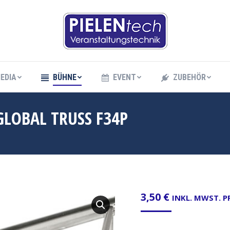
EDIA
BÜHNE
EVENT
ZUBEHÖR
EDIA
BÜHNE
EVENT
ZUBEHÖR
GLOBAL TRUSS F34P
3,50
€
INKL. MWST. 