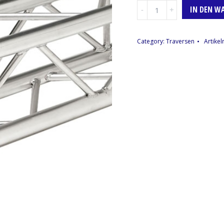
Traverse,
IN DEN W
4-
Punkt,
42cm,
Category:
Traversen
Artike
Global
Truss
F34P
Menge