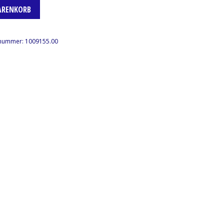
ARENKORB
lnummer:
1009155.00