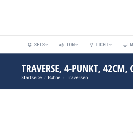
SETS
TON
LICHT
M
SETS
TON
LICHT
M
TRAVERSE, 4-PUNKT, 42CM, 
Startseite
Bühne
Traversen
Sie befinden sich hier: