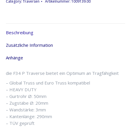
1,00m,
Category:
Traversen
Artikelnummer:
1009139.00
Global
Truss
F34P
Menge
Beschreibung
Zusätzliche Information
Anhänge
die F34 P Traverse bietet ein Optimum an Tragfähigkeit
– Global Truss und Euro Truss kompatibel
– HEAVY DUTY
– Gurtrohr Ø: 50mm
– Zugstäbe Ø: 20mm
– Wandstärke: 3mm
– Kantenlänge: 290mm
– TÜV geprüft