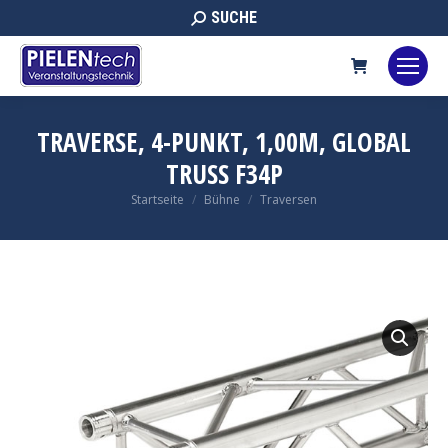
Search:
SUCHE
TRAVERSE, 4-PUNKT, 1,00M, GLOBAL
TRUSS F34P
Sie befinden sich hier:
Startseite
Bühne
Traversen