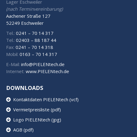
Lager Eschweiler
(nach Terminvereinbarung)
Aachener Straße 127
52249 Eschweiler
Tel.:
0241 – 70 14 317
Tel.:
02403 – 88 187 44
Fax:
0241 – 70 14 318
Mobil:
0163 – 70 14 317
E-Mail:
info@PIELENtech.de
Internet:
www.PIELENtech.de
DOWNLOADS
Kontaktdaten PIELENtech (vcf)
Vermietpreisliste (pdf)
Logo PIELENtech (jpg)
AGB (pdf)