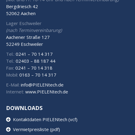
Bergdriesch 42
52062 Aachen
Lager Eschweiler
(nach Terminvereinbarung)
Aachener Straße 127
52249 Eschweiler
Tel.:
0241 – 70 14 317
Tel.:
02403 – 88 187 44
Fax:
0241 – 70 14 318
Mobil:
0163 – 70 14 317
E-Mail:
info@PIELENtech.de
Internet:
www.PIELENtech.de
DOWNLOADS
Kontaktdaten PIELENtech (vcf)
Vermietpreisliste (pdf)