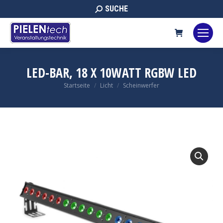
Search:
SUCHE
LED-BAR, 18 X 10WATT RGBW LED
Sie befinden sich hier:
Startseite
Licht
Scheinwerfer