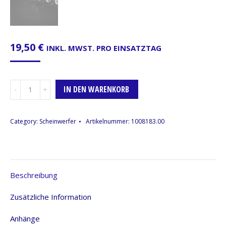
19,50
€
INKL. MWST. PRO EINSATZTAG
LED-
IN DEN WARENKORB
Bar,
18
x
Category:
Scheinwerfer
Artikelnummer:
1008183.00
10Watt
RGBW
LED
Menge
Beschreibung
Zusätzliche Information
Anhänge