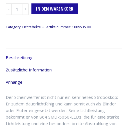
Stroboskop
IN DEN WARENKORB
864
x
LED
Category:
Lichteffekte
Artikelnummer:
1009535.00
SMD
PRO
RGB
Menge
Beschreibung
Zusätzliche Information
Anhänge
Der Scheinwerfer ist nicht nur ein sehr helles Stroboskop:
Er zudem dauerlichtfähig und kann somit auch als Blinder
oder Fluter eingesetzt werden. Seine Lichtleistung
bekommt er von 864 SMD-5050-LEDs, die für eine starke
Lichtleistung und eine besonders breite Abstrahlung von