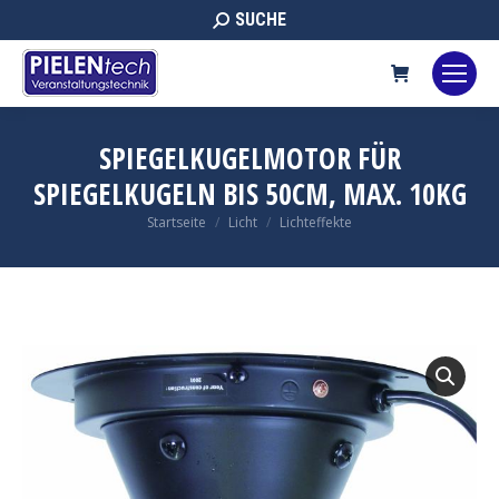
Search:
SUCHE
SPIEGELKUGELMOTOR FÜR
SPIEGELKUGELN BIS 50CM, MAX. 10KG
Sie befinden sich hier:
Startseite
Licht
Lichteffekte