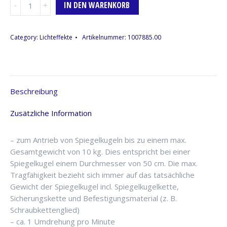
Spiegelkugelmotor
IN DEN WARENKORB
für
Spiegelkugeln
bis
Category:
Lichteffekte
Artikelnummer:
1007885.00
50cm,
max.
10kg
Menge
Beschreibung
Zusätzliche Information
– zum Antrieb von Spiegelkugeln bis zu einem max.
Gesamtgewicht von 10 kg. Dies entspricht bei einer
Spiegelkugel einem Durchmesser von 50 cm. Die max.
Tragfähigkeit bezieht sich immer auf das tatsächliche
Gewicht der Spiegelkugel incl. Spiegelkugelkette,
Sicherungskette und Befestigungsmaterial (z. B.
Schraubkettenglied)
– ca. 1 Umdrehung pro Minute