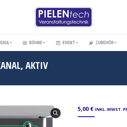
EDIA
BÜHNE
EVENT
ZUBEHÖR
EDIA
BÜHNE
EVENT
ZUBEHÖR
KANAL, AKTIV
5,00
€
INKL. MWST. 