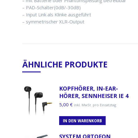
– mit Batterie oder Phantomspeisung betreibbar
– PAD-Schalter(0dB/-30dB)
– Input Link als Klinke ausgeführt
– symmetrischer XLR-Output
ÄHNLICHE PRODUKTE
KOPFHÖRER, IN-EAR-
HÖRER, SENNHEISER IE 4
5,00
€
inkl. MwSt. pro Einsatztag
IN DEN WARENKORB
SYSTEM ORTOFON