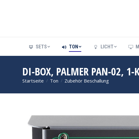
SETS
TON
LICHT
M
SETS
TON
LICHT
M
DI-BOX, PALMER PAN-02, 1-
Startseite
Ton
Zubehör Beschallung
Sie befinden sich hier: