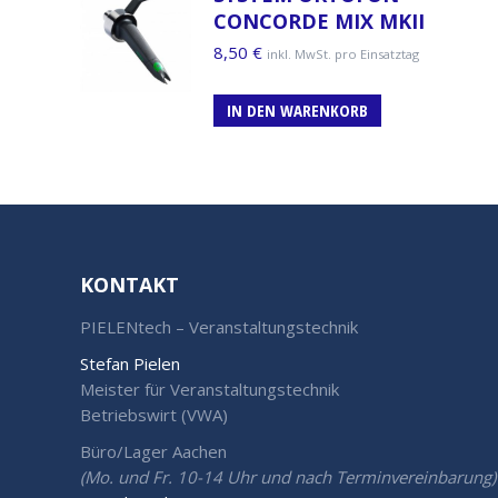
CONCORDE MIX MKII
8,50
€
inkl. MwSt. pro Einsatztag
IN DEN WARENKORB
KONTAKT
PIELENtech – Veranstaltungstechnik
Stefan Pielen
Meister für Veranstaltungstechnik
Betriebswirt (VWA)
Büro/Lager Aachen
(Mo. und Fr. 10-14 Uhr und nach Terminvereinbarung)