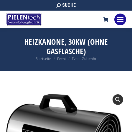
Search:
SUCHE
HEIZKANONE, 30KW (OHNE
GASFLASCHE)
Sie befinden sich hier:
Startseite
Event
Event-Zubehör