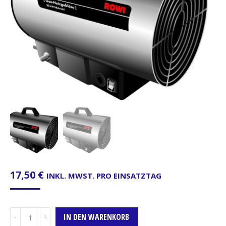
17,50
€
INKL. MWST. PRO EINSATZTAG
Heizkanone,
IN DEN WARENKORB
30kW