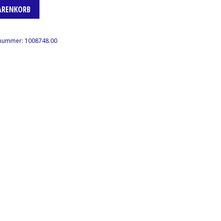
ARENKORB
lnummer:
1008748.00