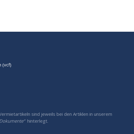
(vcf)
rmietartikeln sind jeweils bei den Artiklen in unserem
/ Dokumente“
hinterlegt.