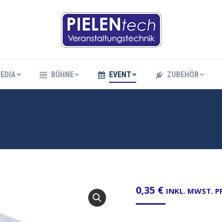
EDIA
BÜHNE
EVENT
ZUBEHÖR
EDIA
BÜHNE
EVENT
ZUBEHÖR
0,35
€
INKL. MWST. 