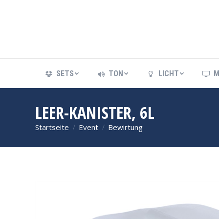
SETS
TON
LICHT
M
SETS
TON
LICHT
M
LEER-KANISTER, 6L
Startseite
Event
Bewirtung
Sie befinden sich hier: