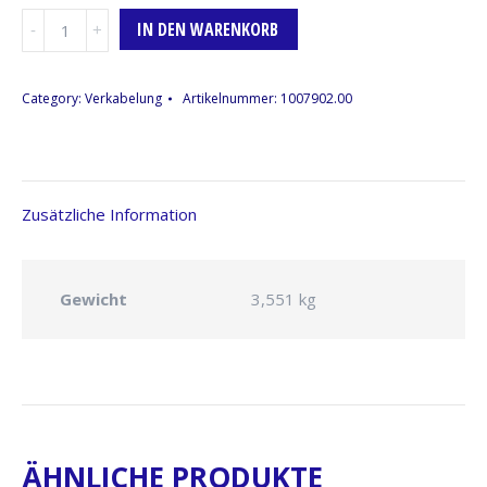
Schuko-
IN DEN WARENKORB
Kabel,
16A,
25m
Category:
Verkabelung
Artikelnummer:
1007902.00
(Farbcode
Blau)
Menge
Zusätzliche Information
Gewicht
3,551 kg
ÄHNLICHE PRODUKTE