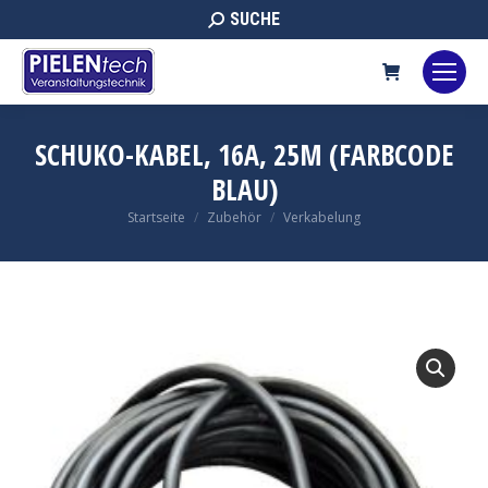
Search:
SUCHE
SCHUKO-KABEL, 16A, 25M (FARBCODE
BLAU)
Sie befinden sich hier:
Startseite
Zubehör
Verkabelung