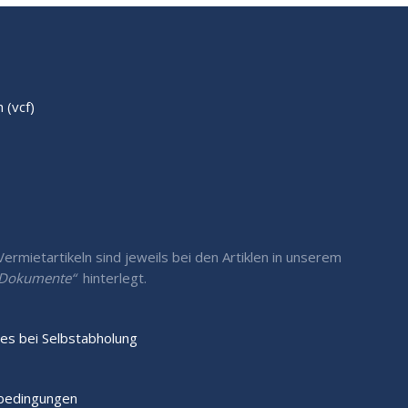
(vcf)
rmietartikeln sind jeweils bei den Artiklen in unserem
/ Dokumente“
hinterlegt.
es bei Selbstabholung
sbedingungen