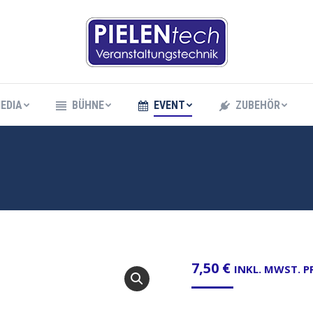
EDIA
BÜHNE
EVENT
ZUBEHÖR
EDIA
BÜHNE
EVENT
ZUBEHÖR
7,50
€
INKL. MWST. 