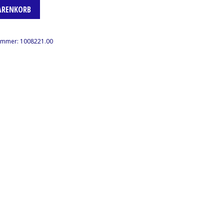
ARENKORB
nummer:
1008221.00