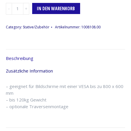
TV-
IN DEN WARENKORB
Halterung,
42"-100"
Menge
Category:
Stative/Zubehör
Artikelnummer:
1008108.00
Beschreibung
Zusätzliche Information
– geeignet für Bildschirme mit einer VESA bis zu 800 x 600
mm
– bis 120kg Gewicht
– optionale Traversenmontage