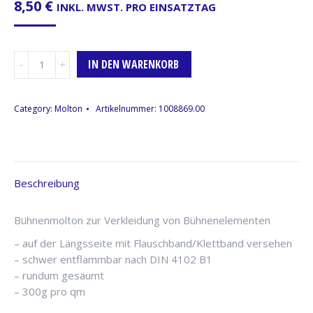
8,50
€
INKL. MWST. PRO EINSATZTAG
Podestverkleidung,
IN DEN WARENKORB
4m
x
0,40m,
Category:
Molton
Artikelnummer:
1008869.00
schwarz,
DIN-
4102
B1,
Beschreibung
schwer
entflammbar
Menge
Bühnenmolton zur Verkleidung von Bühnenelementen
– auf der Längsseite mit Flauschband/Klettband versehen
– schwer entflammbar nach DIN 4102 B1
– rundum gesäumt
– 300g pro qm