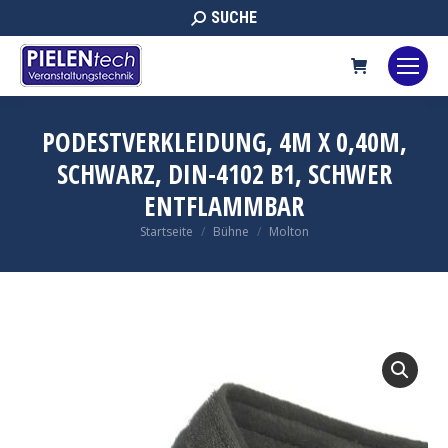
Search:
SUCHE
PODESTVERKLEIDUNG, 4M X 0,40M,
SCHWARZ, DIN-4102 B1, SCHWER
ENTFLAMMBAR
Sie befinden sich hier:
Startseite
Bühne
Molton