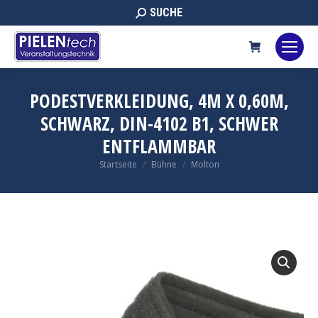
Search:
SUCHE
PODESTVERKLEIDUNG, 4M X 0,60M,
SCHWARZ, DIN-4102 B1, SCHWER
ENTFLAMMBAR
Sie befinden sich hier:
Startseite
Bühne
Molton