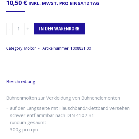
10,50
€
INKL. MWST. PRO EINSATZTAG
Podestverkleidung,
IN DEN WARENKORB
4m
x
0,60m,
Category:
Molton
Artikelnummer:
1008831.00
schwarz,
DIN-
4102
B1,
Beschreibung
schwer
entflammbar
Menge
Bühnenmolton zur Verkleidung von Bühnenelementen
– auf der Längsseite mit Flauschband/Klettband versehen
– schwer entflammbar nach DIN 4102 B1
– rundum gesäumt
– 300g pro qm