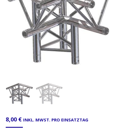
8,00
€
INKL. MWST. PRO EINSATZTAG