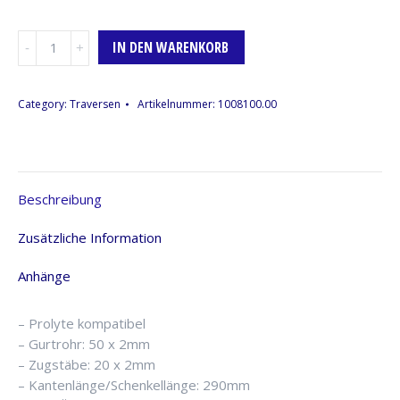
Traversen
IN DEN WARENKORB
3-
Wege
Ecke,
Category:
Traversen
Artikelnummer:
1008100.00
3-
Punkt,
Global
Truss
Beschreibung
F33PL
Menge
Zusätzliche Information
Anhänge
– Prolyte kompatibel
– Gurtrohr: 50 x 2mm
– Zugstäbe: 20 x 2mm
– Kantenlänge/Schenkellänge: 290mm