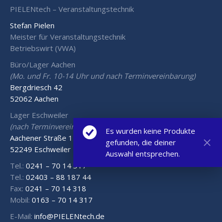
PIELENtech – Veranstaltungstechnik
Stefan Pielen
Meister für Veranstaltungstechnik
Betriebswirt (VWA)
Büro/Lager Aachen
(Mo. und Fr. 10-14 Uhr und nach Terminvereinbarung)
Bergdriesch 42
52062 Aachen
Lager Eschweiler
(nach Terminvereinbarung)
Es wurden keine Produkte
Aachener Straße 127
gefunden, die deiner
52249 Eschweiler
Auswahl entsprechen.
Tel.:
0241 – 70 14 317
Tel.:
02403 – 88 187 44
Fax:
0241 – 70 14 318
Mobil:
0163 – 70 14 317
E-Mail:
info@PIELENtech.de