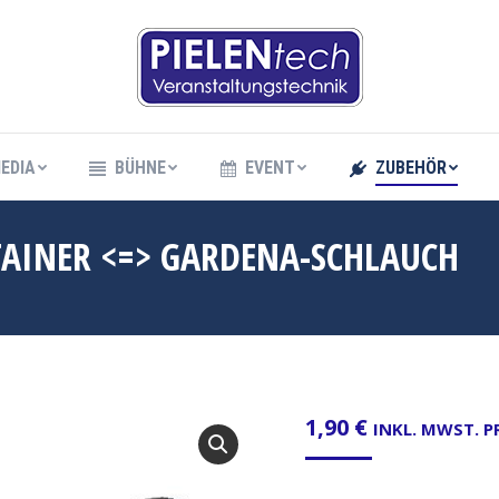
EDIA
BÜHNE
EVENT
ZUBEHÖR
EDIA
BÜHNE
EVENT
ZUBEHÖR
TAINER <=> GARDENA-SCHLAUCH
1,90
€
INKL. MWST. 