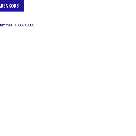
ARENKORB
lnummer:
1008763.00