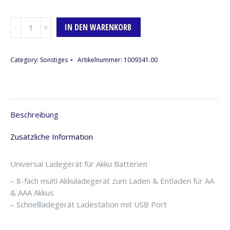
Batterieladegerät
IN DEN WARENKORB
Ansmann
Powerline
8
Category:
Sonstiges
Artikelnummer:
1009341.00
Menge
Beschreibung
Zusätzliche Information
Universal Ladegerät für Akku Batterien
– 8-fach multi Akkuladegerät zum Laden & Entladen für AA
& AAA Akkus
– Schnellladegerät Ladestation mit USB Port