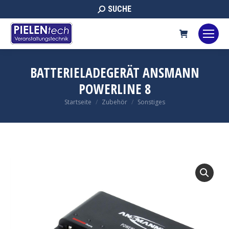
Search:
SUCHE
BATTERIELADEGERÄT ANSMANN
POWERLINE 8
Sie befinden sich hier:
Startseite
Zubehör
Sonstiges