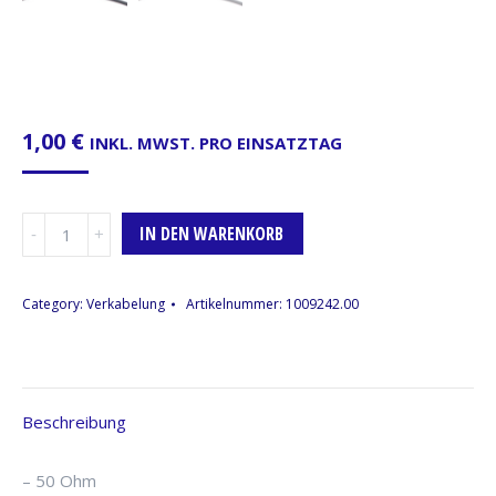
1,00
€
INKL. MWST. PRO EINSATZTAG
BNC-
IN DEN WARENKORB
Kabel,
Sennheiser,
0,5m
Category:
Verkabelung
Artikelnummer:
1009242.00
Menge
Beschreibung
– 50 Ohm