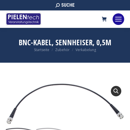
Search:
SUCHE
BNC-KABEL, SENNHEISER, 0,5M
Sie befinden sich hier:
Startseite
Zubehör
Verkabelung