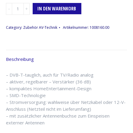
DVB-
IN DEN WARENKORB
T
Antenne
Menge
Category:
Zubehör AV-Technik
Artikelnummer:
1008160.00
Beschreibung
– DVB-T-tauglich, auch für TV/Radio analog
– aktiver, regelbarer – Verstärker (36 dB)
– kompaktes HomeEntertainment-Design
– SMD-Technologie
– Stromversorgung: wahlweise über Netzkabel oder 12-V-
Anschluss (Netzteil nicht im Lieferumfang)
– mit zusätzlicher Antennenbuchse zum Einspeisen
externer Antennen