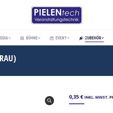
EDIA
BÜHNE
EVENT
ZUBEHÖR
EDIA
BÜHNE
EVENT
ZUBEHÖR
GRAU)
0,35
€
INKL. MWST. 