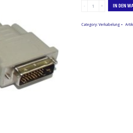
DVI-
IN DEN W
Kabel,
1m
(Farbcode
Category:
Verkabelung
Arti
Grau)
Menge