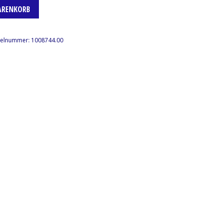
ARENKORB
kelnummer:
1008744.00