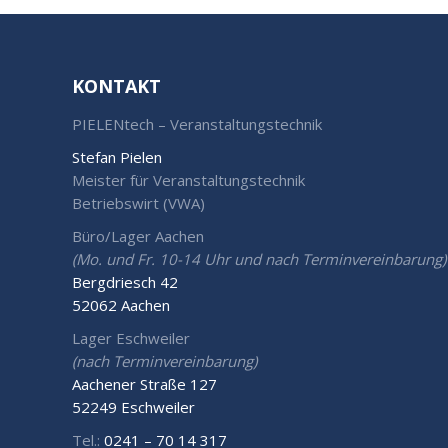
KONTAKT
PIELENtech – Veranstaltungstechnik
Stefan Pielen
Meister für Veranstaltungstechnik
Betriebswirt (VWA)
Büro/Lager Aachen
(Mo. und Fr. 10-14 Uhr und nach Terminvereinbarung)
Bergdriesch 42
52062 Aachen
Lager Eschweiler
(nach Terminvereinbarung)
Aachener Straße 127
52249 Eschweiler
Tel.:
0241 – 70 14 317