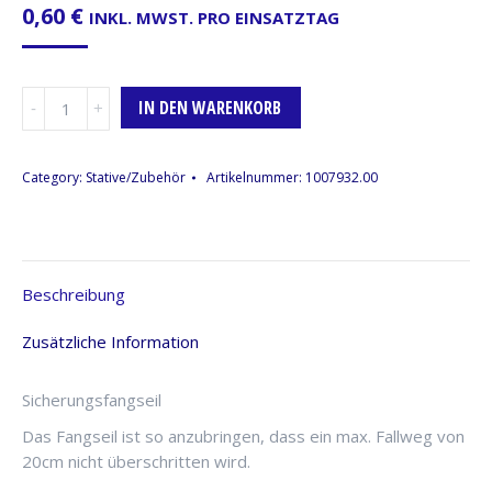
0,60
€
INKL. MWST. PRO EINSATZTAG
Fangseil/Safety,
IN DEN WARENKORB
6mm,
60cm,
bis
Category:
Stative/Zubehör
Artikelnummer:
1007932.00
22kg
Menge
Beschreibung
Zusätzliche Information
Sicherungsfangseil
Das Fangseil ist so anzubringen, dass ein max. Fallweg von
20cm nicht überschritten wird.