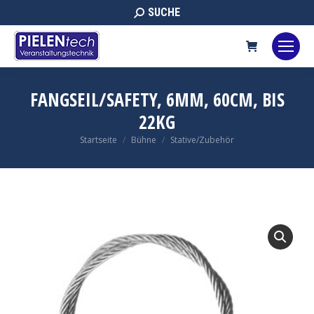
Search:
SUCHE
FANGSEIL/SAFETY, 6MM, 60CM, BIS
22KG
Sie befinden sich hier:
Startseite
Bühne
Stative/Zubehör