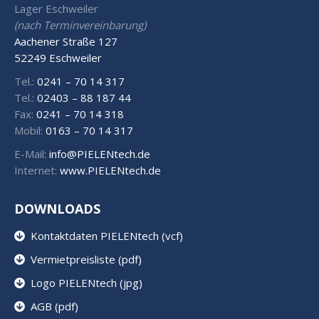
Lager Eschweiler
(nach Terminvereinbarung)
Aachener Straße 127
52249 Eschweiler
Tel.:
0241 – 70 14 317
Tel.:
02403 – 88 187 44
Fax:
0241 – 70 14 318
Mobil:
0163 – 70 14 317
E-Mail:
info@PIELENtech.de
Internet:
www.PIELENtech.de
DOWNLOADS
Kontaktdaten PIELENtech (vcf)
Vermietpreisliste (pdf)
Logo PIELENtech (jpg)
AGB (pdf)