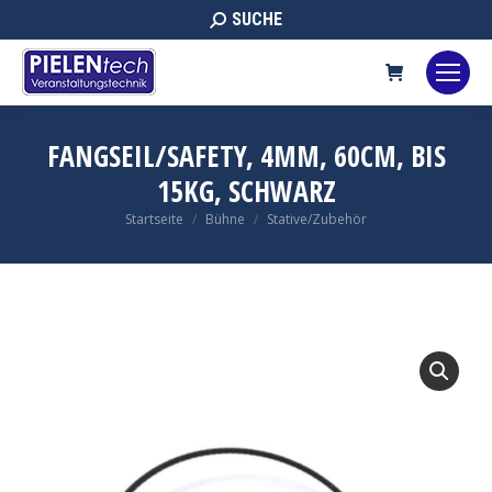
Search:
SUCHE
FANGSEIL/SAFETY, 4MM, 60CM, BIS
15KG, SCHWARZ
Sie befinden sich hier:
Startseite
Bühne
Stative/Zubehör