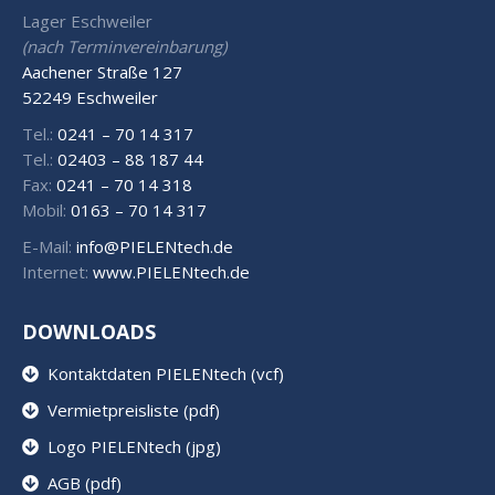
Lager Eschweiler
(nach Terminvereinbarung)
Aachener Straße 127
52249 Eschweiler
Tel.:
0241 – 70 14 317
Tel.:
02403 – 88 187 44
Fax:
0241 – 70 14 318
Mobil:
0163 – 70 14 317
E-Mail:
info@PIELENtech.de
Internet:
www.PIELENtech.de
DOWNLOADS
Kontaktdaten PIELENtech (vcf)
Vermietpreisliste (pdf)
Logo PIELENtech (jpg)
AGB (pdf)