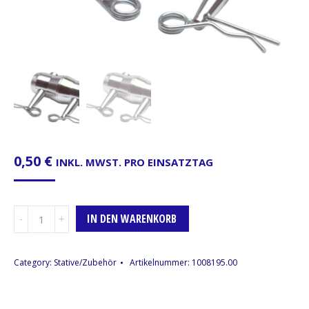
0,50
€
INKL. MWST. PRO EINSATZTAG
Konus,
IN DEN WARENKORB
Global
Truss
PL
Category:
Stative/Zubehör
Artikelnummer:
1008195.00
Menge