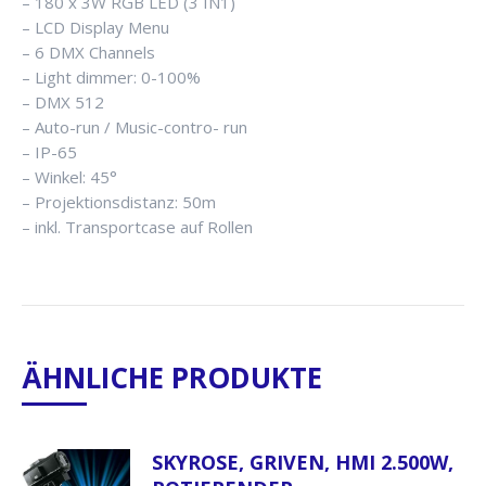
– 180 x 3W RGB LED (3 IN1)
– LCD Display Menu
– 6 DMX Channels
– Light dimmer: 0-100%
– DMX 512
– Auto-run / Music-contro- run
– IP-65
– Winkel: 45°
– Projektionsdistanz: 50m
– inkl. Transportcase auf Rollen
ÄHNLICHE PRODUKTE
SKYROSE, GRIVEN, HMI 2.500W,