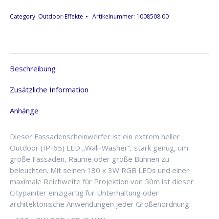
x
3W
Category:
Outdoor-Effekte
Artikelnummer:
1008508.00
RGB
LED,
Outdooor
IP65
Beschreibung
wasserfest
Menge
Zusätzliche Information
Anhänge
Dieser Fassadenscheinwerfer ist ein extrem heller
Outdoor (IP-65) LED „Wall-Washer“, stark genug, um
große Fassaden, Räume oder große Bühnen zu
beleuchten. Mit seinen 180 x 3W RGB LEDs und einer
maximale Reichweite für Projektion von 50m ist dieser
Citypainter einzigartig für Unterhaltung oder
architektonische Anwendungen jeder Größenordnung.