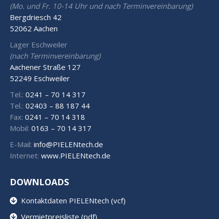
(Mo. und Fr. 10-14 Uhr und nach Terminvereinbarung)
Bergdriesch 42
52062 Aachen
Lager Eschweiler
(nach Terminvereinbarung)
Aachener Straße 127
52249 Eschweiler
Tel.:
0241 – 70 14 317
Tel.:
02403 – 88 187 44
Fax:
0241 – 70 14 318
Mobil:
0163 – 70 14 317
E-Mail:
info@PIELENtech.de
Internet:
www.PIELENtech.de
DOWNLOADS
Kontaktdaten PIELENtech (vcf)
Vermietpreisliste (pdf)