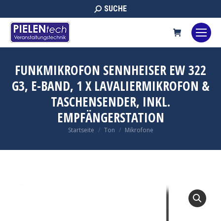
Search:
SUCHE
FUNKMIKROFON SENNHEISER EW 322
G3, E-BAND, 1 X LAVALIERMIKROFON &
TASCHENSENDER, INKL.
EMPFÄNGERSTATION
Sie befinden sich hier:
Startseite
Ton
Mikrofone