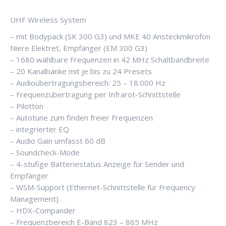
Taschensender,
UHF Wireless System
inkl.
Empfängerstation
– mit Bodypack (SK 300 G3) und MKE 40 Ansteckmikrofon
Menge
Niere Elektret, Empfänger (EM 300 G3)
– 1680 wählbare Frequenzen in 42 MHz Schaltbandbreite
– 20 Kanalbänke mit je bis zu 24 Presets
– Audioübertragungsbereich: 25 – 18.000 Hz
– Frequenzübertragung per Infrarot-Schnittstelle
– Pilotton
– Autotune zum finden freier Frequenzen
– integrierter EQ
– Audio Gain umfasst 60 dB
– Soundcheck-Mode
– 4-stufige Batteriestatus Anzeige für Sender und
Empfänger
– WSM-Support (Ethernet-Schnittstelle für Frequency
Management)
– HDX-Compander
– Frequenzbereich E-Band 823 – 865 MHz