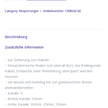
Hall
Defender
Category:
Absperrungen
Artikelnummer:
1008542.00
Mini,
1,00m
Menge
Beschreibung
Zusätzliche Information
– zur Sicherung von Kabeln
– Einsatzbereiche finden sich überall dort, wo freiliegende
Kabel, Schläuche oder Rohrleitung überquert werden
müssen
– sie lassen sich beliebig bis zur gewünschten Breite
aneinanderreihen
– Kanäle: 3
– Breite Kanäle: 35mm
– Höhe Kanäle: 30mm, 35mm, 30mm