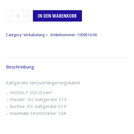
Kaltgeräte
IN DEN WARENKORB
Parallel-
Kabel
(m/f),
Category:
Verkabelung
Artikelnummer:
1009516.00
10A,
0,5m
Menge
Beschreibung
Kaltgeräte Netzverlängerungskabel
– H05VV-F 3G1,0 mm²
– Stecker: IEC Kaltgeräte C13
– Buchse: IEC Kaltgeräte C14
– maximale Stromstärke: 10A