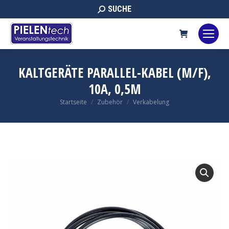
Search:
SUCHE
KALTGERÄTE PARALLEL-KABEL (M/F),
10A, 0,5M
Sie befinden sich hier:
Startseite
Zubehör
Verkabelung