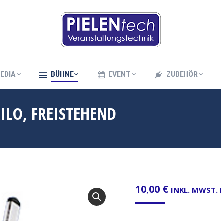
EDIA
BÜHNE
EVENT
ZUBEHÖR
EDIA
BÜHNE
EVENT
ZUBEHÖR
AILO, FREISTEHEND
10,00
€
INKL. MWST.