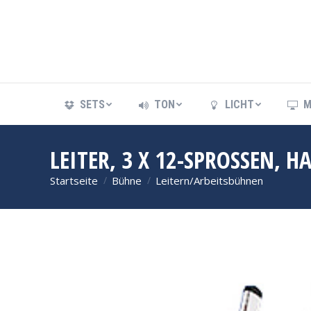
SETS
TON
LICHT
M
SETS
TON
LICHT
M
LEITER, 3 X 12-SPROSSEN, H
Startseite
Bühne
Leitern/Arbeitsbühnen
Sie befinden sich hier: