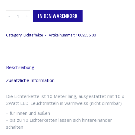
Lichterkette,
IN DEN WARENKORB
10er,
weiss,
Outdoor
Category:
Lichteffekte
Artikelnummer:
1009556.00
IP54
spritzwasserfest,
10m
Menge
Beschreibung
Zusätzliche Information
Die Lichterkette ist 10 Meter lang, ausgestattet mit 10 x
2Watt LED-Leuchtmitteln in warmweiss (nicht dimmbar).
– für innen und außen
– bis zu 10 Lichterketten lassen sich hintereinander
schalten