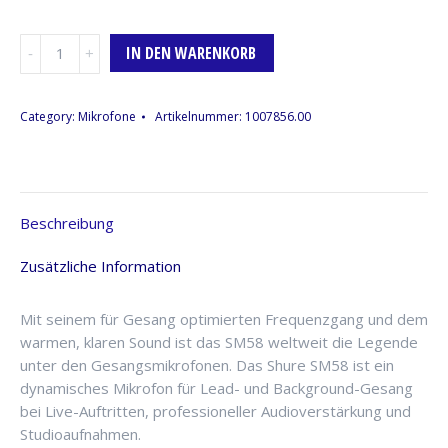
Mikrofon
IN DEN WARENKORB
Shure
SM-
58,
Category:
Mikrofone
Artikelnummer:
1007856.00
Sprache/Gesang
Menge
Beschreibung
Zusätzliche Information
Mit seinem für Gesang optimierten Frequenzgang und dem
warmen, klaren Sound ist das SM58 weltweit die Legende
unter den Gesangsmikrofonen. Das Shure SM58 ist ein
dynamisches Mikrofon für Lead- und Background-Gesang
bei Live-Auftritten, professioneller Audioverstärkung und
Studioaufnahmen.