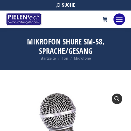
Search:
SUCHE
MIKROFON SHURE SM-58,
SPRACHE/GESANG
Sie befinden sich hier:
Startseite
Ton
Mikrofone