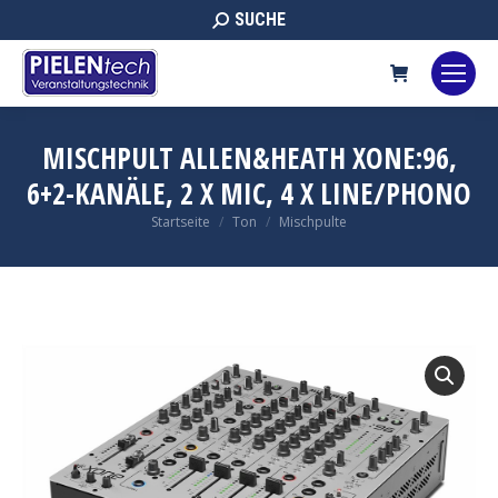
Search:
SUCHE
MISCHPULT ALLEN&HEATH XONE:96,
6+2-KANÄLE, 2 X MIC, 4 X LINE/PHONO
Sie befinden sich hier:
Startseite
Ton
Mischpulte