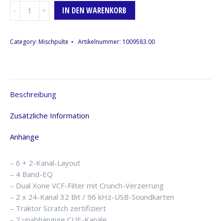
Mischpult
IN DEN WARENKORB
Allen&Heath
XONE:96,
6+2-
Category:
Mischpulte
Artikelnummer:
1009583.00
Kanäle,
2
x
Mic,
Beschreibung
4
x
Zusätzliche Information
Line/Phono
Menge
Anhänge
– 6 + 2-Kanal-Layout
– 4 Band-EQ
– Dual Xone VCF-Filter mit Crunch-Verzerrung
– 2 x 24-Kanal 32 Bit / 96 kHz-USB-Soundkarten
– Traktor Scratch zertifiziert
– 2 unabhängige CUE-Kanäle