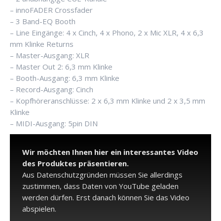
– innoFADER Crossfader
– 3 Band-EQ Booth
– Line Eingänge: 4 x Cinch, 4 x Phono, 2 x Mic XLR, 4 x 6,3
mm Klinke Returns
– Master-Ausgang: XLR
– Master Out 2: 6,3 mm Klinke
– Booth-Ausgang: 6,3 mm Klinke
– Record-Ausgang: Cinch
– Kopfhöreranschlüsse: 2 x 6,3 mm Klinke und 2 x 3,5 mm
Klinke
– MIDI-Ausgang: 5pin DIN
Wir möchten Ihnen hier ein interessantes Video
des Produktes präsentieren.
Aus Datenschutzgründen müssen Sie allerdings
zustimmen, dass Daten von YouTube geladen
werden dürfen. Erst danach können Sie das Video
abspielen.