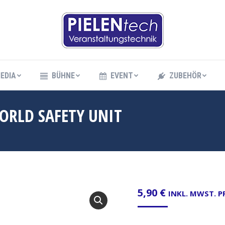
EDIA
BÜHNE
EVENT
ZUBEHÖR
EDIA
BÜHNE
EVENT
ZUBEHÖR
ORLD SAFETY UNIT
5,90
€
INKL. MWST. 