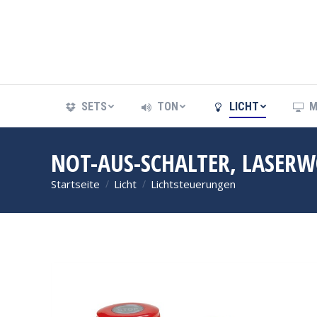
SETS
TON
LICHT
M
SETS
TON
LICHT
M
NOT-AUS-SCHALTER, LASERW
Startseite
Licht
Lichtsteuerungen
Sie befinden sich hier: