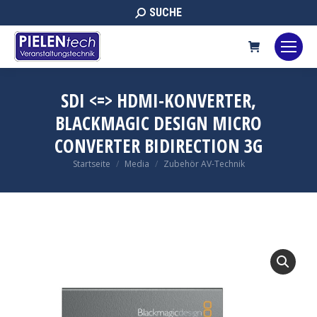
Search:
SUCHE
SDI <=> HDMI-KONVERTER,
BLACKMAGIC DESIGN MICRO
CONVERTER BIDIRECTION 3G
Sie befinden sich hier:
Startseite
Media
Zubehör AV-Technik