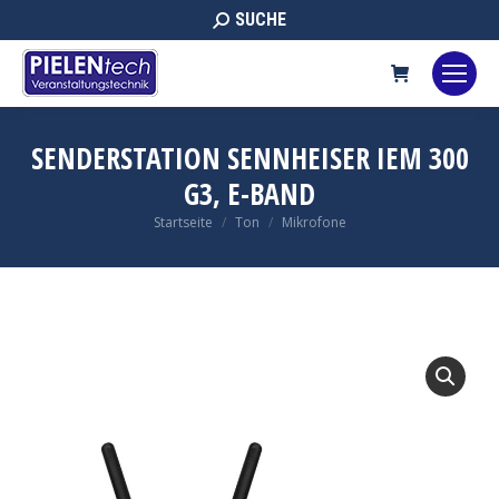
Search:
SUCHE
SENDERSTATION SENNHEISER IEM 300
G3, E-BAND
Sie befinden sich hier:
Startseite
Ton
Mikrofone