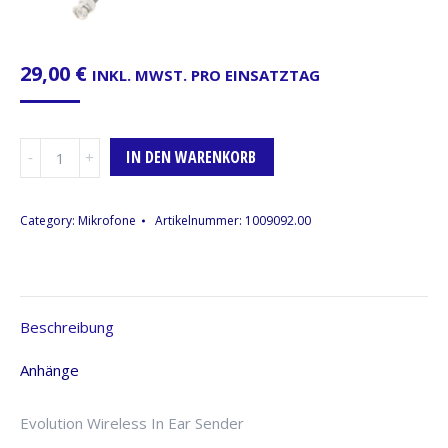
29,00
€
INKL. MWST. PRO EINSATZTAG
Senderstation
IN DEN WARENKORB
Sennheiser
IEM
300
Category:
Mikrofone
Artikelnummer:
1009092.00
G3,
E-
BAND
Menge
Beschreibung
Anhänge
Evolution Wireless In Ear Sender