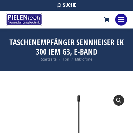
Search:
SUCHE
TASCHENEMPFÄNGER SENNHEISER EK
300 IEM G3, E-BAND
Sie befinden sich hier:
Startseite
Ton
Mikrofone