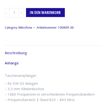
Taschenempfänger
IN DEN WARENKORB
Sennheiser
EK
300
Category:
Mikrofone
Artikelnummer:
1009091.00
IEM
G3,
E-
Band
Beschreibung
Menge
Anhänge
Taschenempfänger
– für EW G3 Anlagen
– 3,5-mm Klinkenbuchse
– 1680 Frequenzen in verschiedenen Frequenzbändern
– Frequenzbereich: E-Band 823 – 865 MHz