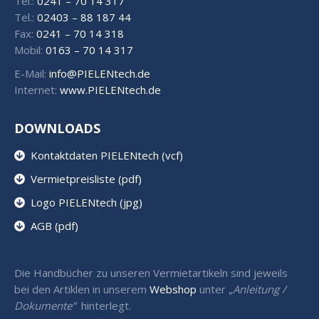
Tel.:
0241 – 70 14 317
Tel.:
02403 – 88 187 44
Fax:
0241 – 70 14 318
Mobil:
0163 – 70 14 317
E-Mail:
info@PIELENtech.de
Internet:
www.PIELENtech.de
DOWNLOADS
Kontaktdaten PIELENtech (vcf)
Vermietpreisliste (pdf)
Logo PIELENtech (jpg)
AGB (pdf)
Die Handbücher zu unseren Vermietartikeln sind jeweils
bei den Artiklen in unserem
Webshop
unter „
Anleitung /
Dokumente“
hinterlegt.