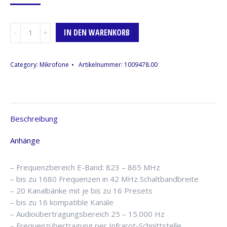
Senderstation
IN DEN WARENKORB
Sennheiser
IEM
G4,
Category:
Mikrofone
Artikelnummer:
1009478.00
E-
BAND
Menge
Beschreibung
Anhänge
– Frequenzbereich E-Band: 823 – 865 MHz
– bis zu 1680 Frequenzen in 42 MHz Schaltbandbreite
– 20 Kanalbänke mit je bis zu 16 Presets
– bis zu 16 kompatible Kanäle
– Audioübertragungsbereich 25 – 15.000 Hz
– Frequenzübertragung per Infrarot-Schnittstelle