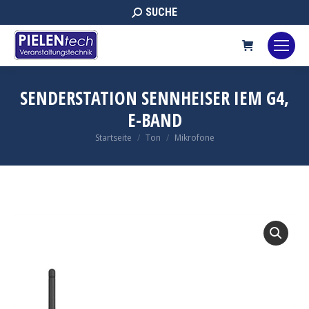
Search:
SUCHE
SENDERSTATION SENNHEISER IEM G4,
E-BAND
Sie befinden sich hier:
Startseite
Ton
Mikrofone