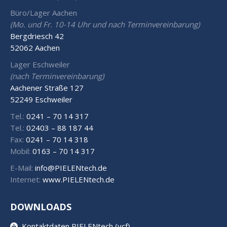
Büro/Lager Aachen
(Mo. und Fr. 10-14 Uhr und nach Terminvereinbarung)
Bergdriesch 42
52062 Aachen
Lager Eschweiler
(nach Terminvereinbarung)
Aachener Straße 127
52249 Eschweiler
Tel.:
0241 – 70 14 317
Tel.:
02403 – 88 187 44
Fax:
0241 – 70 14 318
Mobil:
0163 – 70 14 317
E-Mail:
info@PIELENtech.de
Internet:
www.PIELENtech.de
DOWNLOADS
Kontaktdaten PIELENtech (vcf)