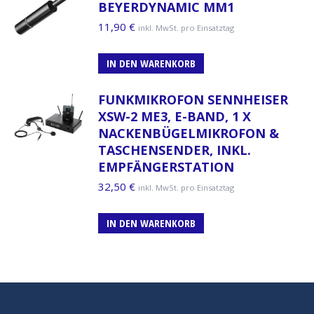
BEYERDYNAMIC MM1
11,90
€
inkl. MwSt. pro Einsatztag
IN DEN WARENKORB
FUNKMIKROFON SENNHEISER
XSW-2 ME3, E-BAND, 1 X
NACKENBÜGELMIKROFON &
TASCHENSENDER, INKL.
EMPFÄNGERSTATION
32,50
€
inkl. MwSt. pro Einsatztag
IN DEN WARENKORB