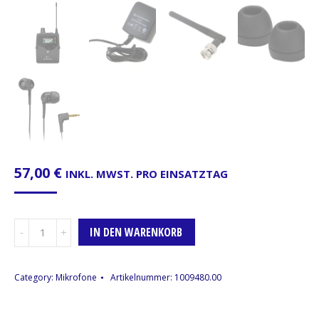
57,00
€
INKL. MWST. PRO EINSATZTAG
In-
IN DEN WARENKORB
Ear
Monitor
Sennheiser
Category:
Mikrofone
Artikelnummer:
1009480.00
EW
IEM