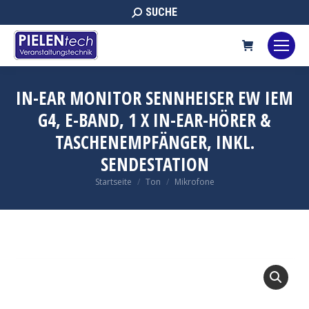
Search:
SUCHE
IN-EAR MONITOR SENNHEISER EW IEM
G4, E-BAND, 1 X IN-EAR-HÖRER &
TASCHENEMPFÄNGER, INKL.
SENDESTATION
Sie befinden sich hier:
Startseite
Ton
Mikrofone