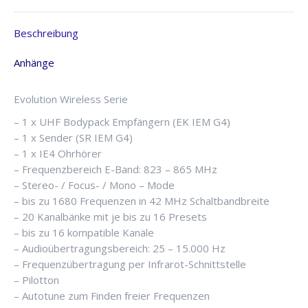
G4,
E-
Beschreibung
BAND,
1
Anhänge
x
In-
Evolution Wireless Serie
Ear-
Hörer
– 1 x UHF Bodypack Empfängern (EK IEM G4)
&
– 1 x Sender (SR IEM G4)
Taschenempfänger,
– 1 x IE4 Ohrhörer
inkl.
– Frequenzbereich E-Band: 823 – 865 MHz
Sendestation
– Stereo- / Focus- / Mono – Mode
Menge
– bis zu 1680 Frequenzen in 42 MHz Schaltbandbreite
– 20 Kanalbänke mit je bis zu 16 Presets
– bis zu 16 kompatible Kanäle
– Audioübertragungsbereich: 25 – 15.000 Hz
– Frequenzübertragung per Infrarot-Schnittstelle
– Pilotton
– Autotune zum Finden freier Frequenzen