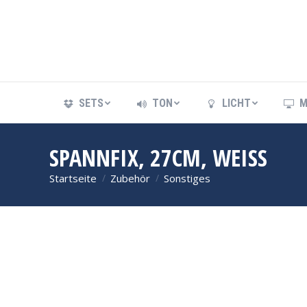
SETS
TON
LICHT
M
SETS
TON
LICHT
M
SPANNFIX, 27CM, WEISS
Startseite
Zubehör
Sonstiges
Sie befinden sich hier: