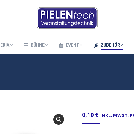
EDIA
BÜHNE
EVENT
ZUBEHÖR
EDIA
BÜHNE
EVENT
ZUBEHÖR
0,10
€
INKL. MWST. 