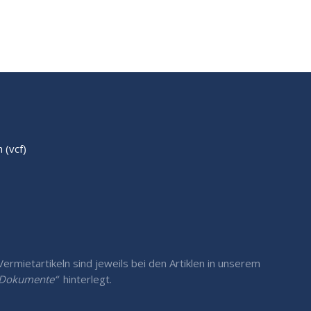
(vcf)
rmietartikeln sind jeweils bei den Artiklen in unserem
/ Dokumente“
hinterlegt.