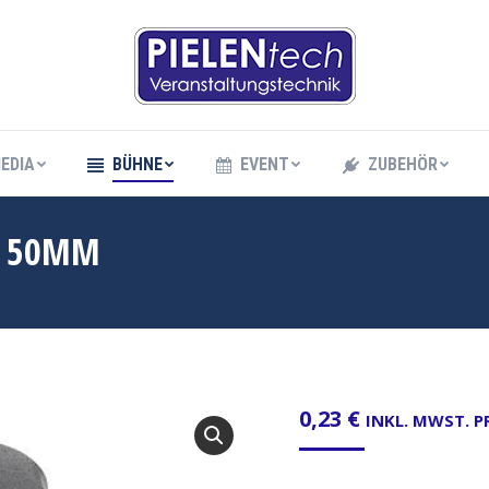
EDIA
BÜHNE
EVENT
ZUBEHÖR
EDIA
BÜHNE
EVENT
ZUBEHÖR
, 50MM
0,23
€
INKL. MWST. 