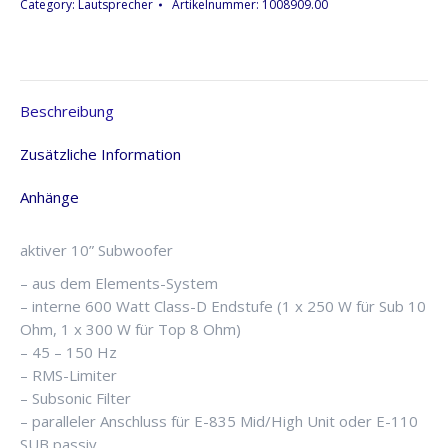
Elements
Category:
Lautsprecher
Artikelnummer:
1008909.00
E-
110
SUB
A,
Beschreibung
aktiv
Menge
Zusätzliche Information
Anhänge
aktiver 10” Subwoofer
– aus dem Elements-System
– interne 600 Watt Class-D Endstufe (1 x 250 W für Sub 10
Ohm, 1 x 300 W für Top 8 Ohm)
– 45 – 150 Hz
– RMS-Limiter
– Subsonic Filter
– paralleler Anschluss für E-835 Mid/High Unit oder E-110
SUB passiv