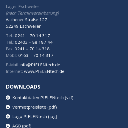
Lager Eschweiler
(nach Terminvereinbarung)
Aachener Straße 127
52249 Eschweiler
Tel.:
0241 – 70 14 317
Tel.:
02403 – 88 187 44
Fax:
0241 – 70 14 318
Mobil:
0163 – 70 14 317
E-Mail:
info@PIELENtech.de
Internet:
www.PIELENtech.de
DOWNLOADS
Kontaktdaten PIELENtech (vcf)
Vermietpreisliste (pdf)
Logo PIELENtech (jpg)
AGB (pdf)