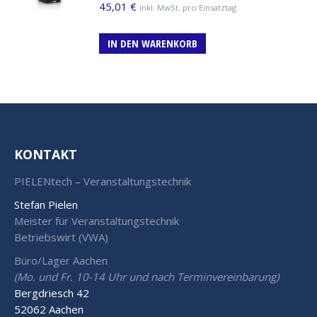
45,01
€
inkl. MwSt. pro Einsatztag
IN DEN WARENKORB
KONTAKT
PIELENtech – Veranstaltungstechnik
Stefan Pielen
Meister für Veranstaltungstechnik
Betriebswirt (VWA)
Büro/Lager Aachen
(Mo. und Fr. 10-14 Uhr und nach Terminvereinbarung)
Bergdriesch 42
52062 Aachen