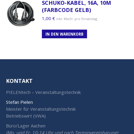
SCHUKO-KABEL, 16A, 10M
(FARBCODE GELB)
1,00
€
inkl. MwSt. pro Einsatztag
IN DEN WARENKORB
KONTAKT
PIELENtech – Veranstaltungstechnik
Stefan Pielen
Meister für Veranstaltungstechnik
Betriebswirt (VWA)
Büro/Lager Aachen
(Mo. und Fr. 10-14 Uhr und nach Terminvereinbarung)