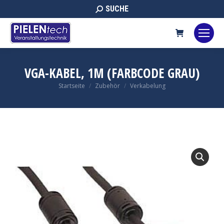
Search:
SUCHE
VGA-KABEL, 1M (FARBCODE GRAU)
Sie befinden sich hier:
Startseite
Zubehör
Verkabelung